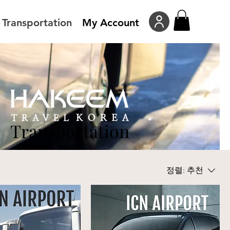
Transportation
My Account
Transportation
Transportation
정렬:
추천