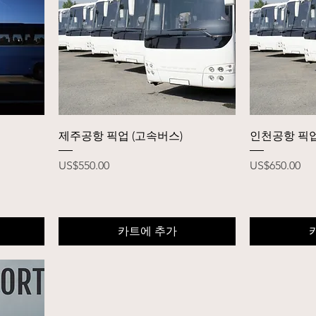
제품보기
제주공항 픽업 (고속버스)
인천공항 픽업
가격
가격
US$550.00
US$650.00
카트에 추가