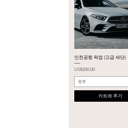
제품보기
인천공항 픽업 (고급 세단)
가격
US$200.00
종류
카트에 추가