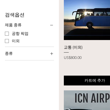
검색옵션
제품 종류
공항 픽업
이외
제품보기
교통 (이외)
종류
가격
US$800.00
E-Class
S-Class
럭셔리 (스프린터)
카트에 추가
스탠다드 (스타리아)
프리미엄 (솔라티)