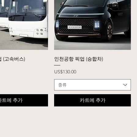
제품보기
제품보기
 (고속버스)
인천공항 픽업 (승합차)
가격
US$130.00
종류
카트에 추가
카트에 추가