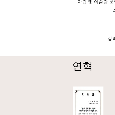
아랍 및 이슬람 문
강
연혁