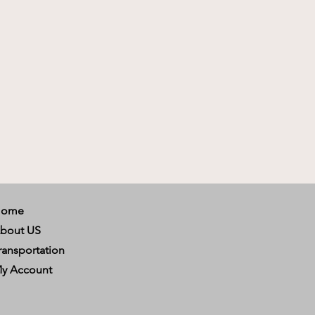
Home
bout US
ransportation
y Account