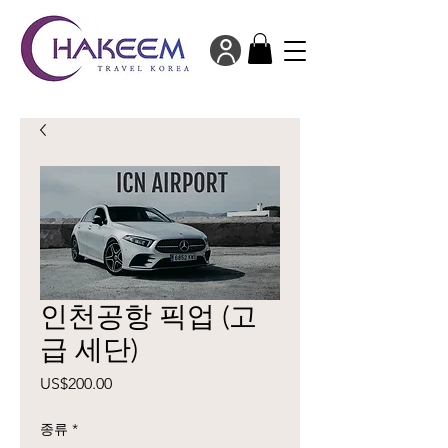
인천공항 픽업 (고
급 세단)
가
US$200.00
격
종류
*